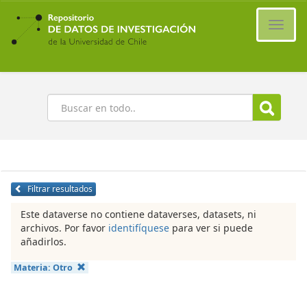
Ir
al
Cambi
contenido
naveg
principal
Buscar
Filtrar resultados
Este dataverse no contiene dataverses, datasets, ni
archivos. Por favor
identifíquese
para ver si puede
añadirlos.
Materia:
Otro