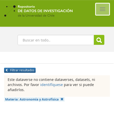
Ir
al
Cambi
contenido
naveg
principal
Buscar
Filtrar resultados
Este dataverse no contiene dataverses, datasets, ni
archivos. Por favor
identifíquese
para ver si puede
añadirlos.
Materia:
Astronomía y Astrofísica