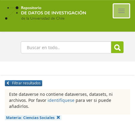
Ir
al
Cambi
contenido
naveg
principal
Buscar
Filtrar resultados
Este dataverse no contiene dataverses, datasets, ni
archivos. Por favor
identifíquese
para ver si puede
añadirlos.
Materia:
Ciencias Sociales