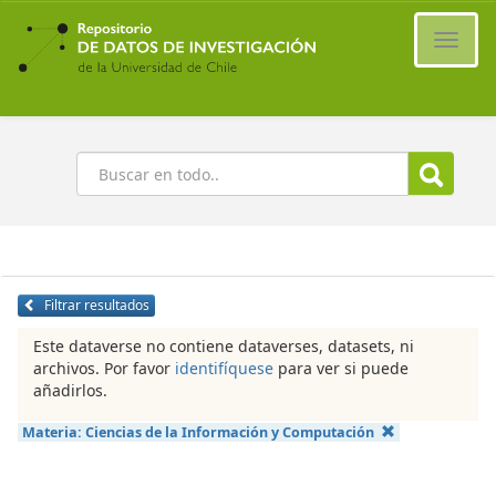
Ir
al
Cambi
contenido
naveg
principal
Buscar
Filtrar resultados
Este dataverse no contiene dataverses, datasets, ni
archivos. Por favor
identifíquese
para ver si puede
añadirlos.
Materia:
Ciencias de la Información y Computación