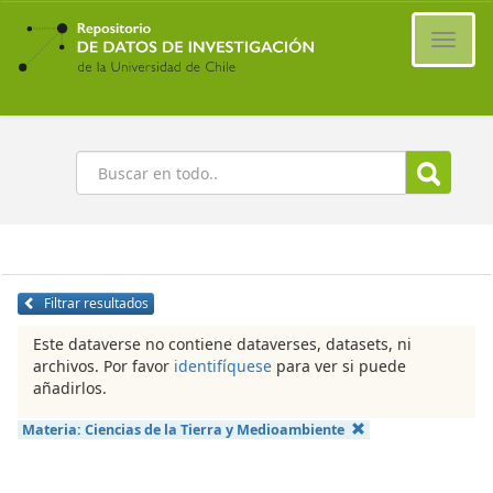
Ir
al
Cambi
contenido
naveg
principal
Buscar
Filtrar resultados
Este dataverse no contiene dataverses, datasets, ni
archivos. Por favor
identifíquese
para ver si puede
añadirlos.
Materia:
Ciencias de la Tierra y Medioambiente