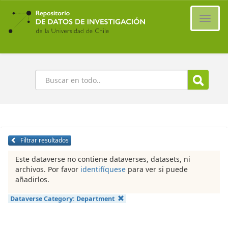
Ir
al
Cambi
contenido
naveg
principal
Buscar
Filtrar resultados
Este dataverse no contiene dataverses, datasets, ni
archivos. Por favor
identifíquese
para ver si puede
añadirlos.
Dataverse Category:
Department