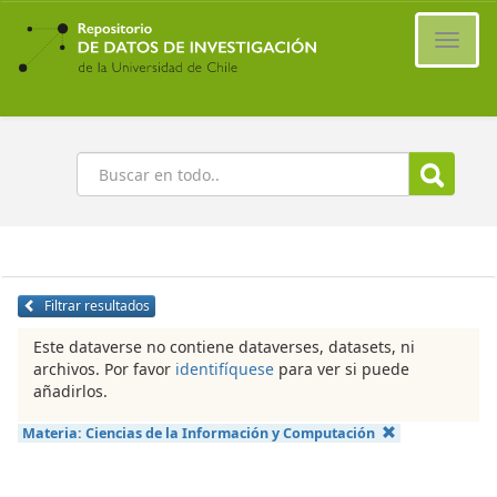
Ir
al
Cambi
contenido
naveg
principal
Buscar
Filtrar resultados
Este dataverse no contiene dataverses, datasets, ni
archivos. Por favor
identifíquese
para ver si puede
añadirlos.
Materia:
Ciencias de la Información y Computación