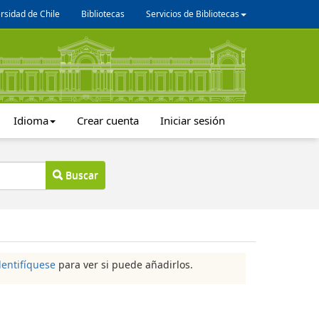
rsidad de Chile
Bibliotecas
Servicios de Bibliotecas
Idioma
Crear cuenta
Iniciar sesión
Buscar
dentifíquese
para ver si puede añadirlos.