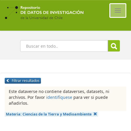
Ir
al
Cambi
contenido
naveg
principal
Buscar
Filtrar resultados
Este dataverse no contiene dataverses, datasets, ni
archivos. Por favor
identifíquese
para ver si puede
añadirlos.
Materia:
Ciencias de la Tierra y Medioambiente