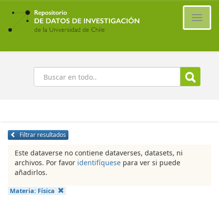
Ir
al
Cambi
contenido
naveg
principal
Buscar
Filtrar resultados
Este dataverse no contiene dataverses, datasets, ni
archivos. Por favor
identifíquese
para ver si puede
añadirlos.
Materia:
Física