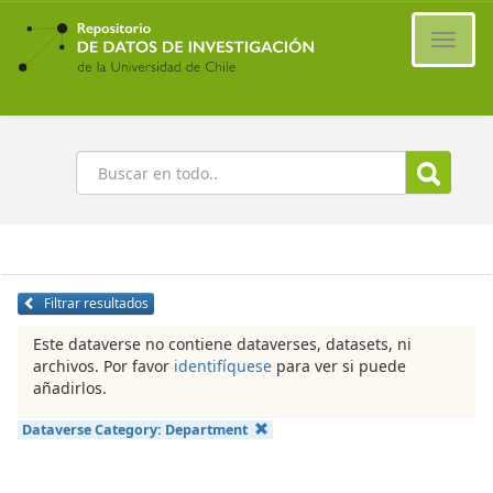
Ir
al
Cambi
contenido
naveg
principal
Buscar
Filtrar resultados
Este dataverse no contiene dataverses, datasets, ni
archivos. Por favor
identifíquese
para ver si puede
añadirlos.
Dataverse Category:
Department