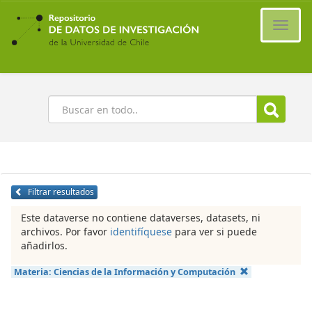
Ir
al
Cambi
contenido
naveg
principal
Buscar
Filtrar resultados
Este dataverse no contiene dataverses, datasets, ni
archivos. Por favor
identifíquese
para ver si puede
añadirlos.
Materia:
Ciencias de la Información y Computación