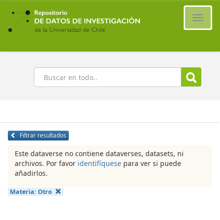
Ir
al
Cambi
contenido
naveg
principal
Buscar
Filtrar resultados
Este dataverse no contiene dataverses, datasets, ni
archivos. Por favor
identifíquese
para ver si puede
añadirlos.
Materia:
Otro