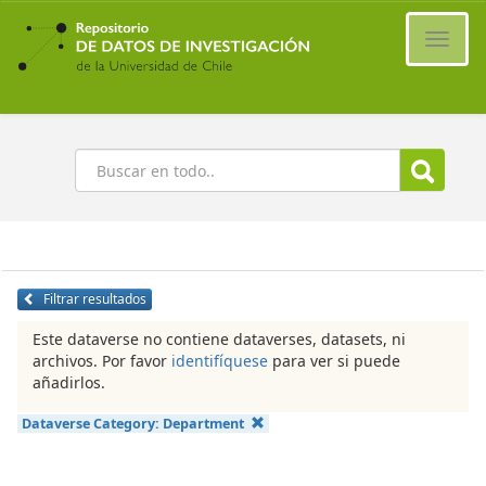
Ir
al
Cambi
contenido
naveg
principal
Buscar
Filtrar resultados
Este dataverse no contiene dataverses, datasets, ni
archivos. Por favor
identifíquese
para ver si puede
añadirlos.
Dataverse Category:
Department