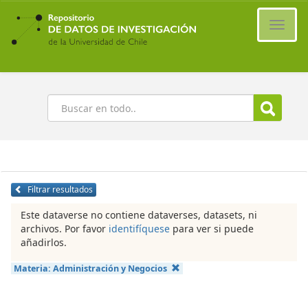
Ir
al
Cambi
contenido
naveg
principal
Buscar
Filtrar resultados
Este dataverse no contiene dataverses, datasets, ni
archivos. Por favor
identifíquese
para ver si puede
añadirlos.
Materia:
Administración y Negocios