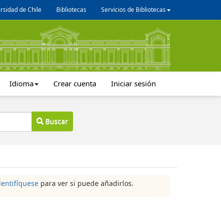
rsidad de Chile
Bibliotecas
Servicios de Bibliotecas
Idioma
Crear cuenta
Iniciar sesión
Buscar
dentifíquese
para ver si puede añadirlos.