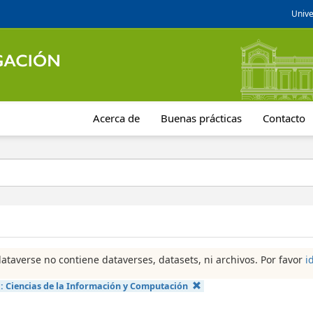
Unive
Acerca de
Buenas prácticas
Contacto
dataverse no contiene dataverses, datasets, ni archivos. Por favor
i
a:
Ciencias de la Información y Computación