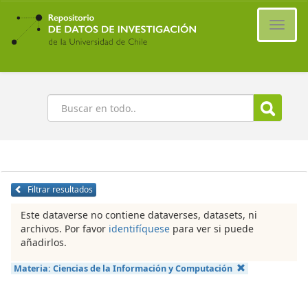
Ir
al
Cambi
contenido
naveg
principal
Buscar
Filtrar resultados
Este dataverse no contiene dataverses, datasets, ni
archivos. Por favor
identifíquese
para ver si puede
añadirlos.
Materia:
Ciencias de la Información y Computación