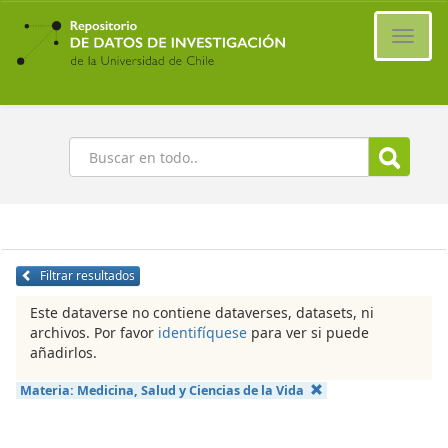
Ir
al
Cambi
contenido
naveg
principal
Buscar
Filtrar resultados
Este dataverse no contiene dataverses, datasets, ni
archivos. Por favor
identifíquese
para ver si puede
añadirlos.
Materia:
Medicina, Salud y Ciencias de la Vida