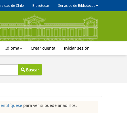
rsidad de Chile
Bibliotecas
Servicios de Bibliotecas
Idioma
Crear cuenta
Iniciar sesión
Buscar
dentifíquese
para ver si puede añadirlos.