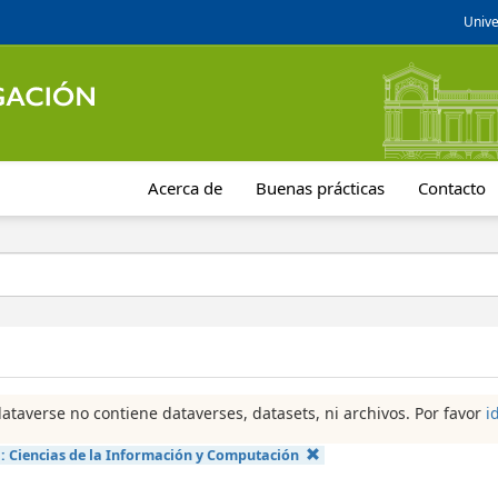
Unive
Acerca de
Buenas prácticas
Contacto
dataverse no contiene dataverses, datasets, ni archivos. Por favor
i
a:
Ciencias de la Información y Computación