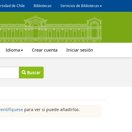
rsidad de Chile
Bibliotecas
Servicios de Bibliotecas
Idioma
Crear cuenta
Iniciar sesión
Buscar
dentifíquese
para ver si puede añadirlos.