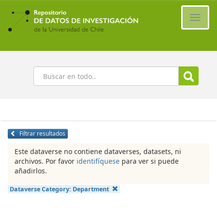
Ir
al
Cambi
contenido
naveg
principal
Buscar
Filtrar resultados
Este dataverse no contiene dataverses, datasets, ni
archivos. Por favor
identifíquese
para ver si puede
añadirlos.
Dataverse Category:
Department