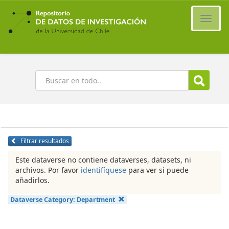
Ir
al
Cambi
contenido
naveg
principal
Buscar
Filtrar resultados
Este dataverse no contiene dataverses, datasets, ni
archivos. Por favor
identifíquese
para ver si puede
añadirlos.
Dataverse Category:
Department