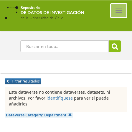
Ir
al
Cambi
contenido
naveg
principal
Buscar
Filtrar resultados
Este dataverse no contiene dataverses, datasets, ni
archivos. Por favor
identifíquese
para ver si puede
añadirlos.
Dataverse Category:
Department