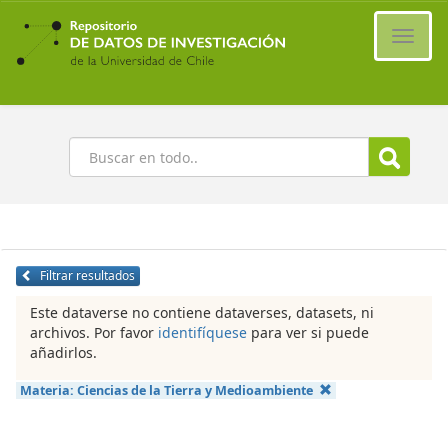
Ir
al
Cambi
contenido
naveg
principal
Buscar
Filtrar resultados
Este dataverse no contiene dataverses, datasets, ni
archivos. Por favor
identifíquese
para ver si puede
añadirlos.
Materia:
Ciencias de la Tierra y Medioambiente