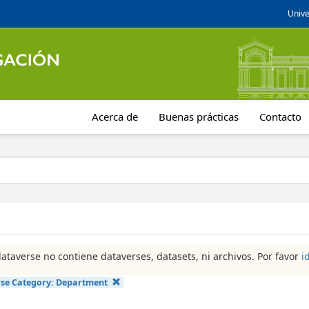
Unive
Acerca de
Buenas prácticas
Contacto
dataverse no contiene dataverses, datasets, ni archivos. Por favor
i
se Category:
Department