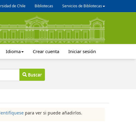
rsidad de Chile
Bibliotecas
Servicios de Bibliotecas
Idioma
Crear cuenta
Iniciar sesión
Buscar
dentifíquese
para ver si puede añadirlos.