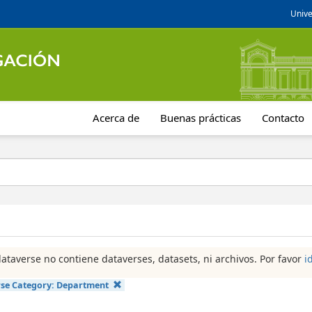
Unive
Acerca de
Buenas prácticas
Contacto
dataverse no contiene dataverses, datasets, ni archivos. Por favor
i
se Category:
Department