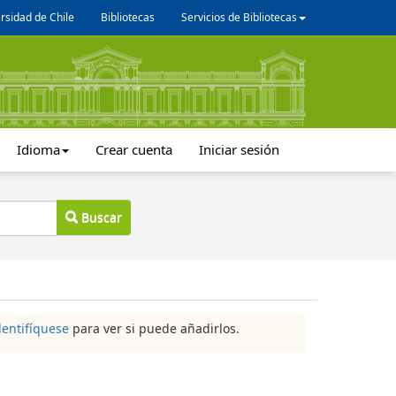
rsidad de Chile
Bibliotecas
Servicios de Bibliotecas
Idioma
Crear cuenta
Iniciar sesión
Buscar
dentifíquese
para ver si puede añadirlos.