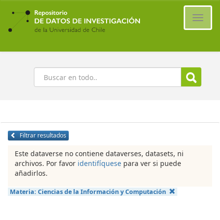
Ir
al
Cambi
contenido
naveg
principal
Buscar
Filtrar resultados
Este dataverse no contiene dataverses, datasets, ni
archivos. Por favor
identifíquese
para ver si puede
añadirlos.
Materia:
Ciencias de la Información y Computación