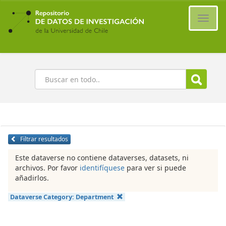
Ir
al
Cambi
contenido
naveg
principal
Buscar
Filtrar resultados
Este dataverse no contiene dataverses, datasets, ni
archivos. Por favor
identifíquese
para ver si puede
añadirlos.
Dataverse Category:
Department