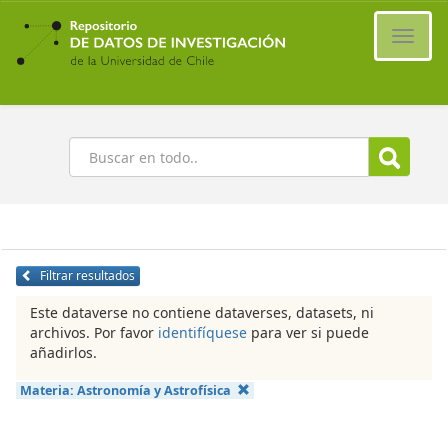
Ir
al
Cambi
contenido
naveg
principal
Buscar
Filtrar resultados
Este dataverse no contiene dataverses, datasets, ni
archivos. Por favor
identifíquese
para ver si puede
añadirlos.
Materia:
Astronomía y Astrofísica