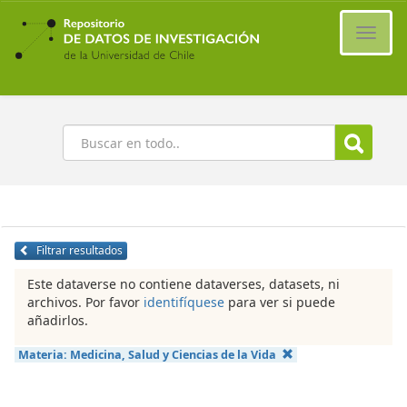
Ir
al
Cambi
contenido
naveg
principal
Buscar
Filtrar resultados
Este dataverse no contiene dataverses, datasets, ni
archivos. Por favor
identifíquese
para ver si puede
añadirlos.
Materia:
Medicina, Salud y Ciencias de la Vida