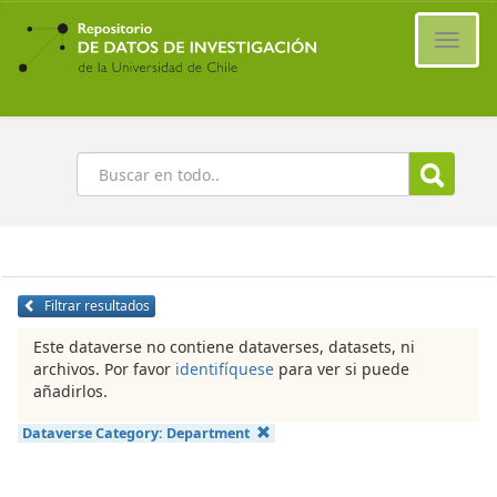
Ir
al
Cambi
contenido
naveg
principal
Buscar
Filtrar resultados
Este dataverse no contiene dataverses, datasets, ni
archivos. Por favor
identifíquese
para ver si puede
añadirlos.
Dataverse Category:
Department