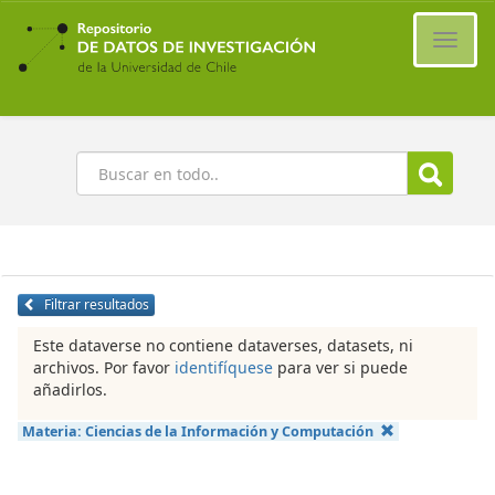
Ir
al
Cambi
contenido
naveg
principal
Buscar
Filtrar resultados
Este dataverse no contiene dataverses, datasets, ni
archivos. Por favor
identifíquese
para ver si puede
añadirlos.
Materia:
Ciencias de la Información y Computación