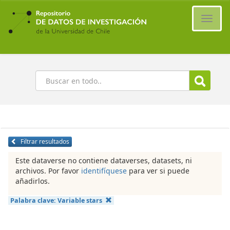
Ir
al
Cambi
contenido
naveg
principal
Buscar
Filtrar resultados
Este dataverse no contiene dataverses, datasets, ni
archivos. Por favor
identifíquese
para ver si puede
añadirlos.
Palabra clave:
Variable stars