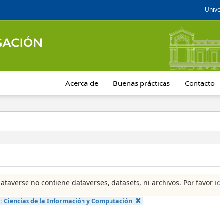
Unive
Acerca de
Buenas prácticas
Contacto
dataverse no contiene dataverses, datasets, ni archivos. Por favor
i
a:
Ciencias de la Información y Computación