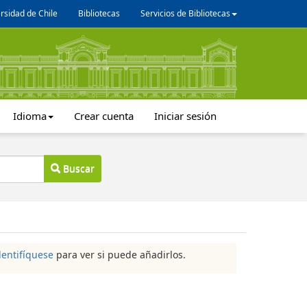
rsidad de Chile
Bibliotecas
Servicios de Bibliotecas
Idioma
Crear cuenta
Iniciar sesión
Buscar
dentifíquese
para ver si puede añadirlos.