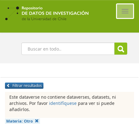
Ir
al
Cambi
contenido
naveg
principal
Buscar
Filtrar resultados
Este dataverse no contiene dataverses, datasets, ni
archivos. Por favor
identifíquese
para ver si puede
añadirlos.
Materia:
Otro