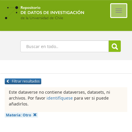
Ir
al
Cambi
contenido
naveg
principal
Buscar
Filtrar resultados
Este dataverse no contiene dataverses, datasets, ni
archivos. Por favor
identifíquese
para ver si puede
añadirlos.
Materia:
Otro