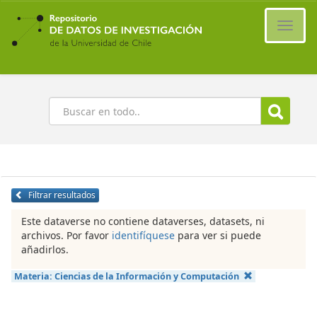
Ir
al
Cambi
contenido
naveg
principal
Buscar
Filtrar resultados
Este dataverse no contiene dataverses, datasets, ni
archivos. Por favor
identifíquese
para ver si puede
añadirlos.
Materia:
Ciencias de la Información y Computación