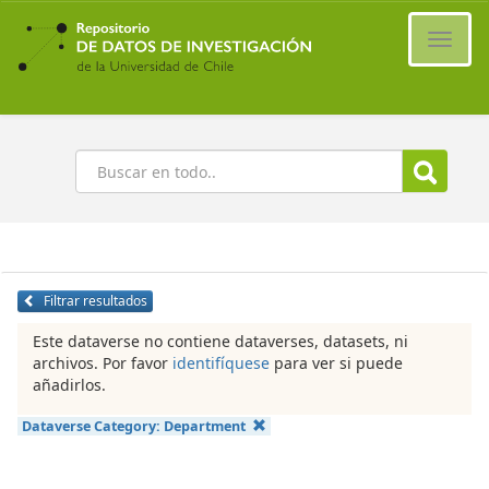
Ir
al
Cambi
contenido
naveg
principal
Buscar
Filtrar resultados
Este dataverse no contiene dataverses, datasets, ni
archivos. Por favor
identifíquese
para ver si puede
añadirlos.
Dataverse Category:
Department