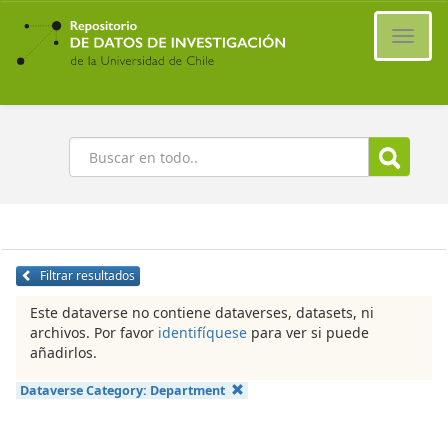
Ir
al
Cambi
contenido
naveg
principal
Buscar
Filtrar resultados
Este dataverse no contiene dataverses, datasets, ni
archivos. Por favor
identifíquese
para ver si puede
añadirlos.
Dataverse Category:
Department