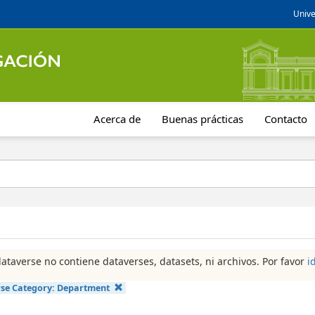
Unive
Acerca de
Buenas prácticas
Contacto
dataverse no contiene dataverses, datasets, ni archivos. Por favor
i
se Category:
Department