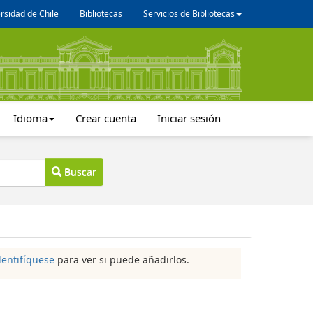
rsidad de Chile
Bibliotecas
Servicios de Bibliotecas
Idioma
Crear cuenta
Iniciar sesión
Buscar
dentifíquese
para ver si puede añadirlos.