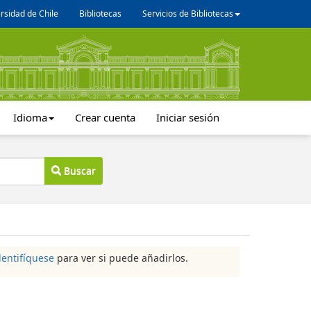
rsidad de Chile
Bibliotecas
Servicios de Bibliotecas
Idioma
Crear cuenta
Iniciar sesión
Buscar
dentifíquese
para ver si puede añadirlos.