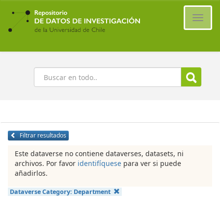
Ir
al
Cambi
contenido
naveg
principal
Buscar
Filtrar resultados
Este dataverse no contiene dataverses, datasets, ni
archivos. Por favor
identifíquese
para ver si puede
añadirlos.
Dataverse Category:
Department