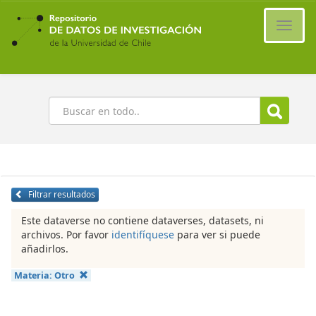
Ir
al
Cambi
contenido
naveg
principal
Buscar
Filtrar resultados
Este dataverse no contiene dataverses, datasets, ni
archivos. Por favor
identifíquese
para ver si puede
añadirlos.
Materia:
Otro