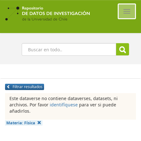
Ir
al
Cambi
contenido
naveg
principal
Buscar
Filtrar resultados
Este dataverse no contiene dataverses, datasets, ni
archivos. Por favor
identifíquese
para ver si puede
añadirlos.
Materia:
Física