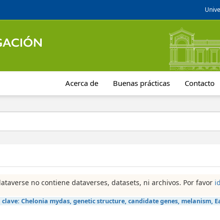
Unive
Acerca de
Buenas prácticas
Contacto
dataverse no contiene dataverses, datasets, ni archivos. Por favor
i
 clave:
Chelonia mydas, genetic structure, candidate genes, melanism, E