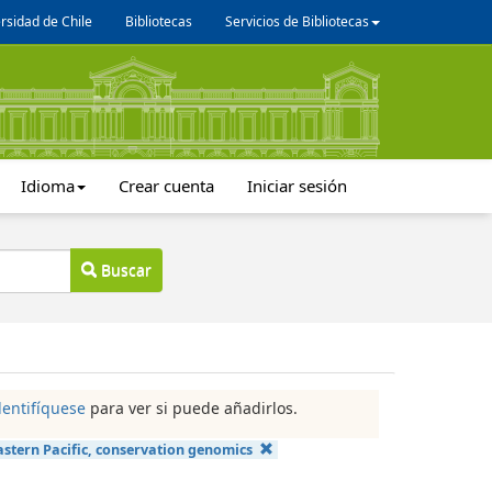
rsidad de Chile
Bibliotecas
Servicios de Bibliotecas
Idioma
Crear cuenta
Iniciar sesión
Buscar
dentifíquese
para ver si puede añadirlos.
astern Pacific, conservation genomics