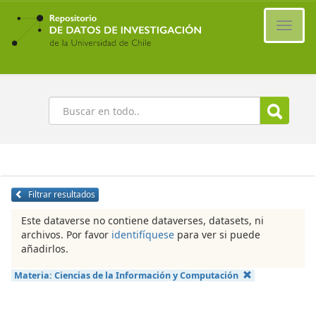
Ir
al
Cambi
contenido
naveg
principal
Buscar
Filtrar resultados
Este dataverse no contiene dataverses, datasets, ni
archivos. Por favor
identifíquese
para ver si puede
añadirlos.
Materia:
Ciencias de la Información y Computación