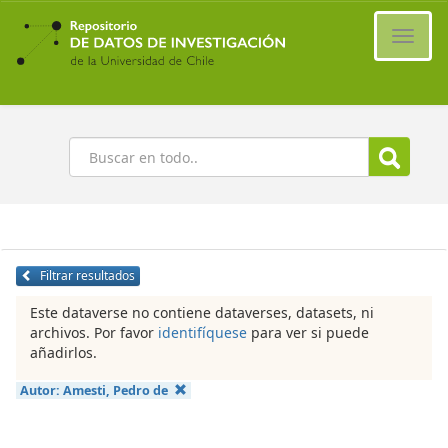
Ir
al
Cambi
contenido
naveg
principal
Buscar
Filtrar resultados
Este dataverse no contiene dataverses, datasets, ni
archivos. Por favor
identifíquese
para ver si puede
añadirlos.
Autor:
Amesti, Pedro de