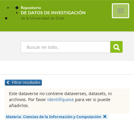
Ir
al
Cambi
contenido
naveg
principal
Buscar
Filtrar resultados
Este dataverse no contiene dataverses, datasets, ni
archivos. Por favor
identifíquese
para ver si puede
añadirlos.
Materia:
Ciencias de la Información y Computación