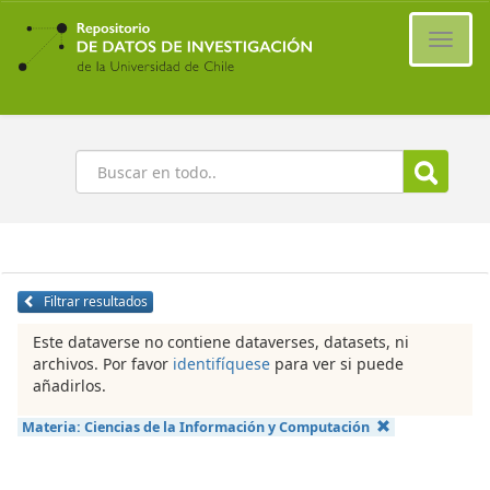
Ir
al
Cambi
contenido
naveg
principal
Buscar
Filtrar resultados
Este dataverse no contiene dataverses, datasets, ni
archivos. Por favor
identifíquese
para ver si puede
añadirlos.
Materia:
Ciencias de la Información y Computación