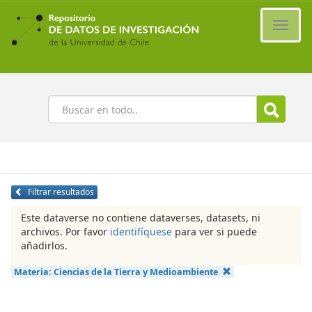
Ir
al
Cambi
contenido
naveg
principal
Buscar
Filtrar resultados
Este dataverse no contiene dataverses, datasets, ni
archivos. Por favor
identifíquese
para ver si puede
añadirlos.
Materia:
Ciencias de la Tierra y Medioambiente